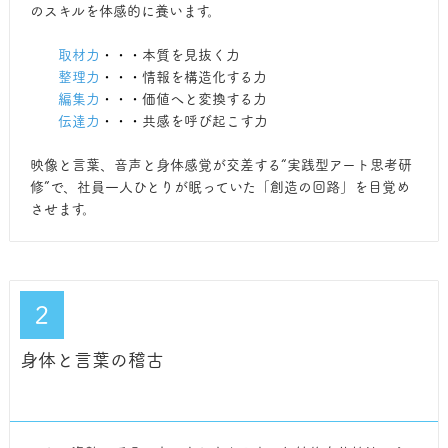
のスキルを体感的に養います。
取材力
・・・
本質を見抜く力
整理力
・・・
情報を構造化する力
編集力
・・・
価値へと変換する力
伝達力
・・・
共感を呼び起こす力
映像と言葉、音声と身体感覚が交差する“実践型アート思考研
修”で、社員一人ひとりが眠っていた「創造の回路」を目覚め
させます。
２
身体と言葉の稽古