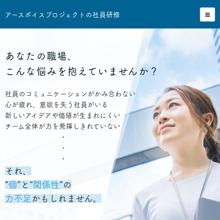
アースボイスプロジェクトの社員研修
あなたの職場、
こんな悩みを抱えていませんか？
社員のコミュニケーションがかみ合わない
心が疲れ、意欲を失う社員がいる
新しいアイデアや価値が生まれにくい
チーム全体が力を発揮しきれていない
・
・
・
それ、
“
個
”と“
関係性
”の
力不足
かもしれません。