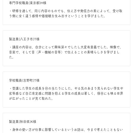
専門学校職員(東京都)H様
・研修を通して、同じ内容のものでも、伝え方や発信力の差によって、受け取
り側に全く違う感情や価値観を生み出すということを学びました。
製造業(八王子市)T様
・講座の内容は、自分にとって興味深々でしたし大変有意義でした。映像で、
音楽で、そして音（声・機械の音等）で伝えることの素晴らしさを学びまし
た。
学校職員(吉野町)T様
・受講した学生の成長を目の当たりにした。やる気のあまり見られない学生や
劣等感など自己肯定感に問題を抱える学生の成長は著しく、傍目にも映る世界
が広がったことが見て取れた。
製造業(秋田県)K様
・身体の使い方が仕事に影響しているというお話は、今まで考えたこともない